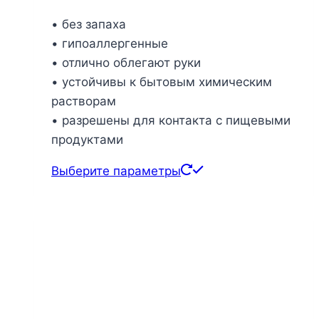
• без запаха
• гипоаллергенные
• отлично облегают руки
• устойчивы к бытовым химическим
растворам
• разрешены для контакта с пищевыми
продуктами
Этот
Выберите параметры
товар
имеет
несколько
вариаций.
Опции
можно
выбрать