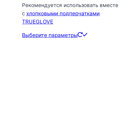
Рекомендуется использовать вместе
с
хлопковыми подперчатками
TRUEGLOVE
Этот
Выберите параметры
товар
имеет
несколько
вариаций.
Опции
можно
выбрать
на
странице
товара.