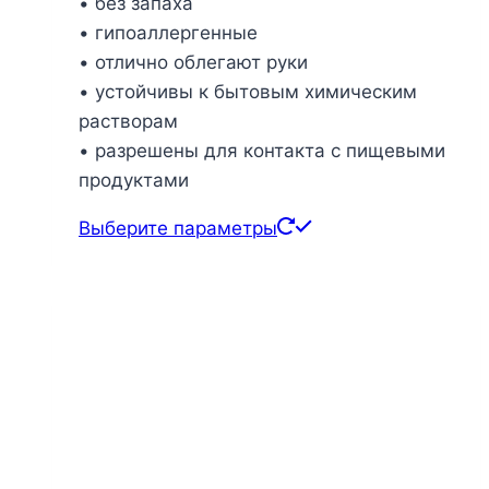
• без запаха
• гипоаллергенные
• отлично облегают руки
• устойчивы к бытовым химическим
растворам
• разрешены для контакта с пищевыми
продуктами
Этот
Выберите параметры
товар
имеет
несколько
вариаций.
Опции
можно
выбрать
на