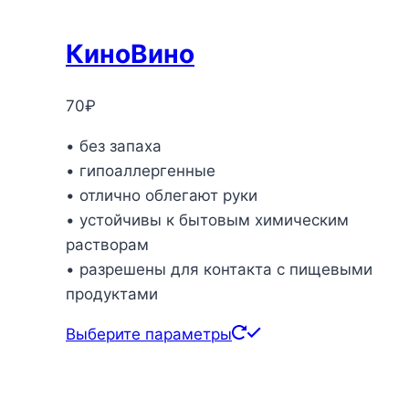
КиноВино
70
₽
• без запаха
• гипоаллергенные
• отлично облегают руки
• устойчивы к бытовым химическим
растворам
• разрешены для контакта с пищевыми
продуктами
Этот
Выберите параметры
товар
имеет
несколько