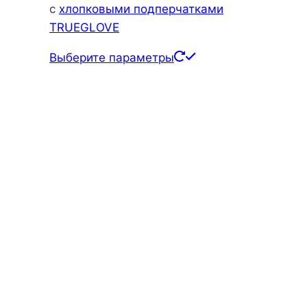
с
хлопковыми подперчатками
TRUEGLOVE
Этот
Выберите параметры
товар
имеет
несколько
вариаций.
Опции
можно
выбрать
на
странице
товара.