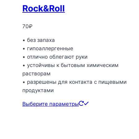
Rock&Roll
70
₽
• без запаха
• гипоаллергенные
• отлично облегают руки
• устойчивы к бытовым химическим
растворам
• разрешены для контакта с пищевыми
продуктами
Этот
Выберите параметры
товар
имеет
несколько
вариаций.