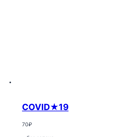
COVID★19
70
₽